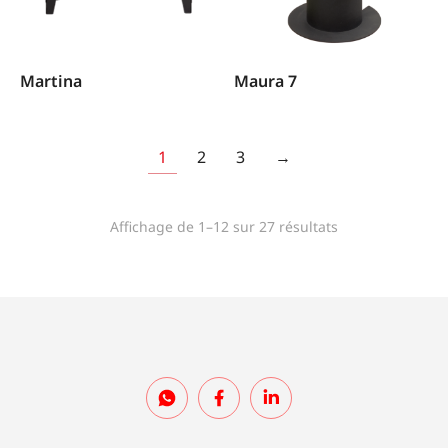
Martina
Maura 7
1
2
3
→
Affichage de 1–12 sur 27 résultats