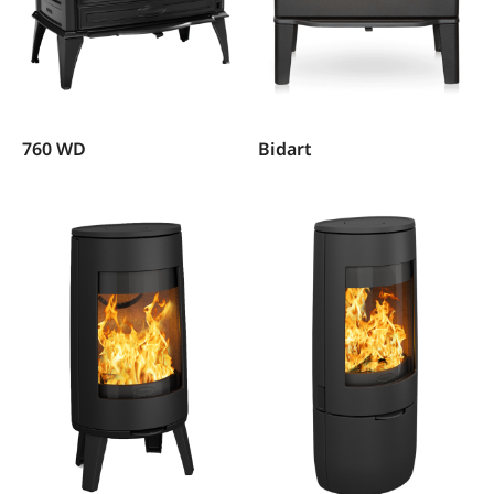
760 WD
Bidart