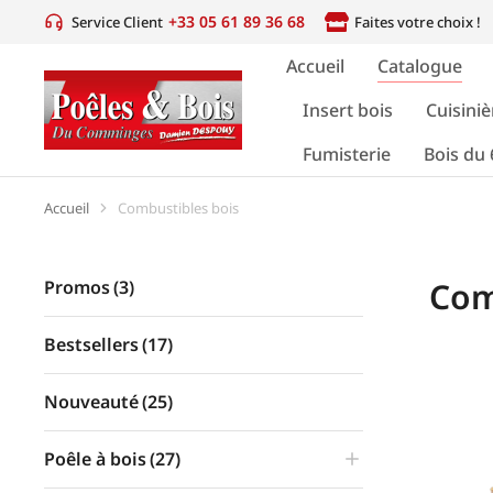
+33 05 61 89 36 68
Service Client
Faites votre choix !
Accueil
Catalogue
Insert bois
Cuisiniè
Fumisterie
Bois du 
Accueil
Combustibles bois
Vous êtes ici :
Com
Promos
(3)
Bestsellers
(17)
Nouveauté
(25)
Poêle à bois
(27)