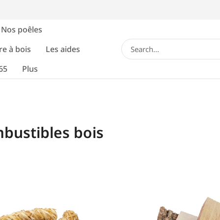
Nos poêles
re à bois
Les aides
65
Plus
bustibles bois