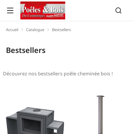
Accueil
Catalogue
Bestsellers
Vous êtes ici :
Bestsellers
Découvrez nos bestsellers poêle cheminée bois !
Poêles cheminée bois Montréjeau 31.