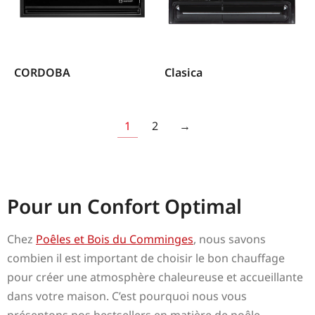
CORDOBA
Clasica
1
2
→
Bestsellers poêles cheminée bois Montréjeau 31
Pour un Confort Optimal
Chez
Poêles et Bois du Comminges
, nous savons
combien il est important de choisir le bon chauffage
pour créer une atmosphère chaleureuse et accueillante
dans votre maison. C’est pourquoi nous vous
présentons nos bestsellers en matière de poêle