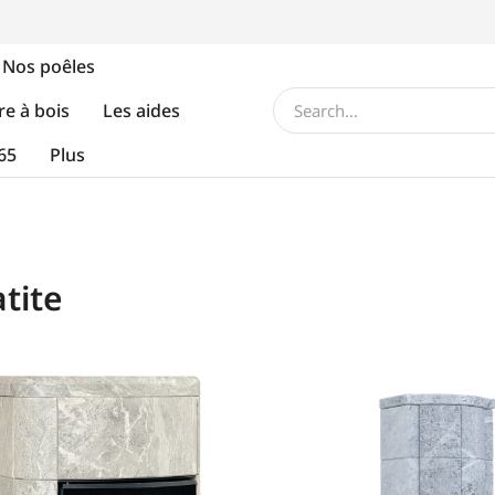
Nos poêles
re à bois
Les aides
65
Plus
tite