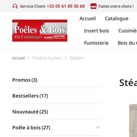
+33 05 61 89 36 68
Service Client
Faites votre choix !
Accueil
Catalogue
Insert bois
Cuisiniè
Fumisterie
Bois du 
Accueil
Produit Couleur
Stéatite
Vous êtes ici :
Stéa
Promos
(3)
Bestsellers
(17)
Nouveauté
(25)
Poêle à bois
(27)