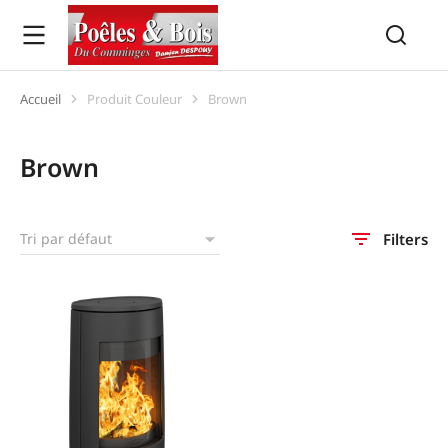
Accueil
Produit Couleur
Brown
Vous êtes ici :
Brown
Filters