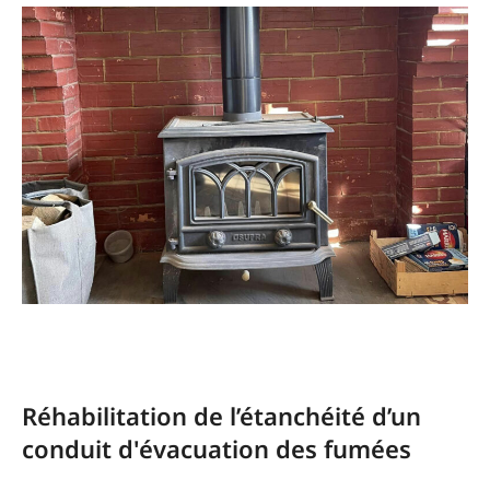
Travaux fumisterie Castelbiague 31.
Réhabilitation de l’étanchéité d’un
conduit d'évacuation des fumées