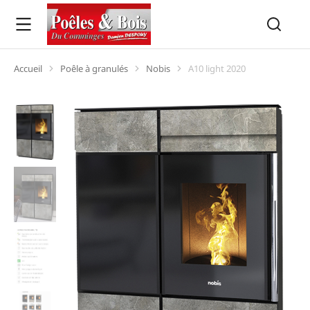
Accueil
Poêle à granulés
Nobis
A10 light 2020
Vous êtes ici :