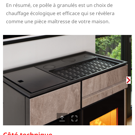
En résumé, ce poêle à granulés est un choix de
chauffage écologique et efficace qui se révèlera
comme une pièce maîtresse de votre maison.
Poêle granulé A10 Classic Plus Montréjeau
Côté technique