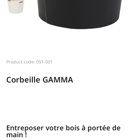
Product code: 051-001
Corbeille GAMMA
Range bûche bois Montréjeau
Entreposer votre bois à portée de
main !