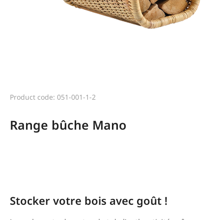
Product code: 051-001-1-2
Range bûche Mano
Range bûche Mano Montréjeau
Stocker votre bois avec goût !