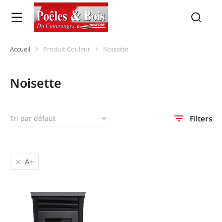
Accueil
Produit Couleur
Noisette
Vous êtes ici :
Noisette
Filters
A+