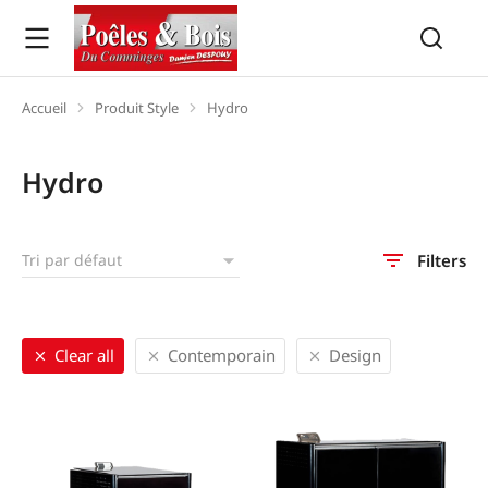
Accueil
Produit Style
Hydro
Vous êtes ici :
Hydro
Filters
Clear all
Contemporain
Design