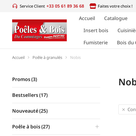
+33 05 61 89 36 68
Service Client
Faites votre choix !
Accueil
Catalogue
Insert bois
Cuisiniè
Fumisterie
Bois du 
Accueil
Poêle à granulés
Nobis
Vous êtes ici :
Nob
Promos
(3)
Bestsellers
(17)
Con
Nouveauté
(25)
Poêle à bois
(27)