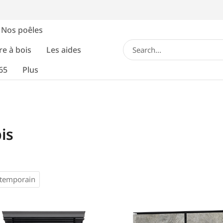
Nos poêles
re à bois
Les aides
65
Plus
is
temporain